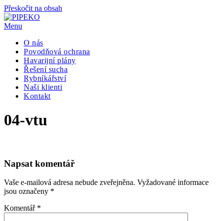
Přeskočit na obsah
Menu
PIPEKO
Problémy s vodou řešíme komplexně
O nás
Povodňová ochrana
Havarijní plány
Řešení sucha
Rybníkářství
Naši klienti
Kontakt
04-vtu
Napsat komentář
Vaše e-mailová adresa nebude zveřejněna.
Vyžadované informace
jsou označeny
*
Komentář
*