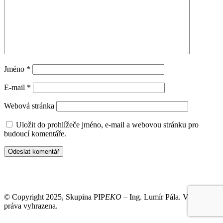
Jméno
*
E-mail
*
Webová stránka
Uložit do prohlížeče jméno, e-mail a webovou stránku pro
budoucí komentáře.
Kontakt:
Ing. Lumír Pála, tel: 603 259 502, e-mail:
info@pipeko.cz
© Copyright 2025, Skupina PIP
EKO
– Ing. Lumír Pála. Všechna
práva vyhrazena.